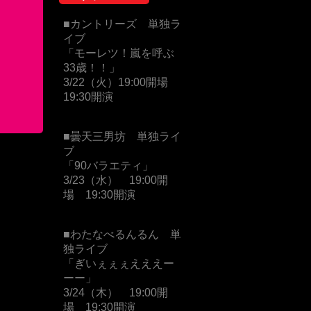
■カントリーズ 単独ラ
イブ
「モーレツ！嵐を呼ぶ
33歳！！」
3/22（火）19:00開場
19:30開演
■曇天三男坊 単独ライ
ブ
「90バラエティ」
3/23（水） 19:00開
場 19:30開演
■わたなべるんるん 単
独ライブ
「ぎいぇぇぇえええー
ーー」
3/24（木） 19:00開
場 19:30開演