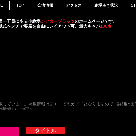
ME
TOP
公演情報
アクセス
劇場空き状況
ST
宿一丁目にある小劇場
シアターブラッツ
のホームページです。
動式ベンチで客席を自由にレイアウト可、最大キャパ
130名
載しています。掲載情報はあくまでもガイドとなりますので、詳細は団
ば事務所までご一報下さい。
タイトル