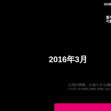
HO
THEATER
新
BRATS
可
演劇・各種イベント・小劇場
2016年3月
公演の情報、お知らせを掲
※公演ご担当者様は情報に間違いあれ