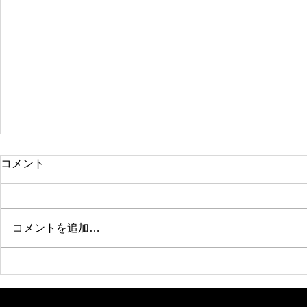
コメント
コメントを追加…
朗読劇 陰陽師Ⅱ
ポップスガ