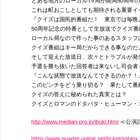
とある地方のローカルTV局が開局50周年
これは町おこしとしても期待される重要イ
『クイズは国民的番組だ！　東京では毎晩
50周年記念の特番として生放送でクイズ
ローカル局なので作った事のあるスタッフ
クイズ番組はキー局だからできる事なのだ
そして迎えた放送日、次々とトラブルが発
予選を勝ち抜いた回答者は来ないし司会者
『こんな状態で放送なんてできるのか？！
このピンチをどう乗り切る？　果たして番
クイズの答えに秘められた真実とは？
クイズとロマンのドタバタ・ヒューマン・
http://www.median-pro.jp/ibuki.html
 ≪公演
https://www.quartet-online.net/ticket/sphinx