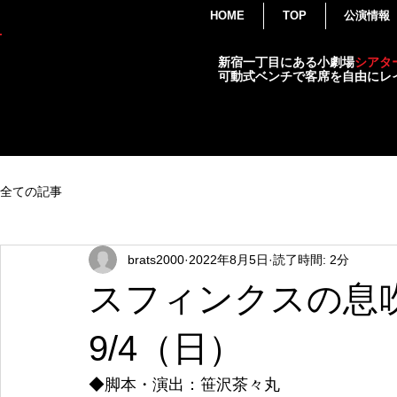
HOME
TOP
公演情報
THEATER
新宿一丁目にある小劇場
シアタ
BRATS
可動式ベンチで客席を自由にレ
演劇・各種イベント・小劇場
全ての記事
brats2000
2022年8月5日
読了時間: 2分
スフィンクスの息吹
9/4（日）
◆脚本・演出：笹沢茶々丸