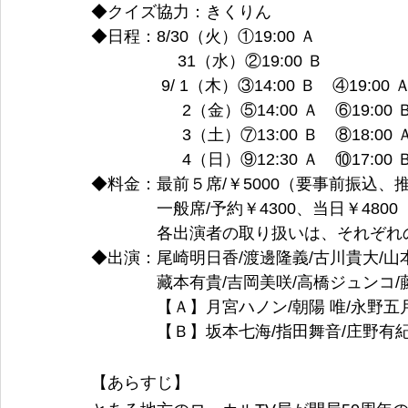
◆クイズ協力：きくりん
◆日程：8/30（火）①19:00 Ａ
　　　　　 31（水）②19:00 Ｂ
　　　　 9/ 1（木）③14:00 Ｂ　④19:00 
　　　　 　 2（金）⑤14:00 Ａ　⑥19:00 
　　　　 　 3（土）⑦13:00 Ｂ　⑧18:00 
　　　　 　 4（日）⑨12:30 Ａ　⑩17:00 
◆料金：最前５席/￥5000（要事前振込
　　　　一般席/予約￥4300、当日￥480
　　　　各出演者の取り扱いは、それぞれ
◆出演：尾崎明日香/渡邊隆義/古川貴大/山本
　　　　藏本有貴/吉岡美咲/高橋ジュンコ/
　　　　【Ａ】月宮ハノン/朝陽 唯/永野五
　　　　【Ｂ】坂本七海/指田舞音/庄野有紀
【あらすじ】