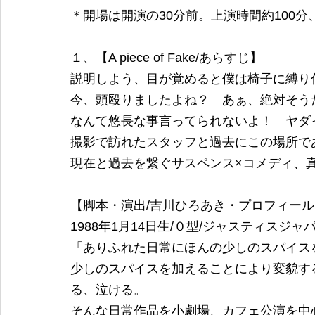
＊開場は開演の30分前。上演時間約100
１、【A piece of Fake/あらすじ】
説明しよう、目が覚めると僕は椅子に縛り
今、頭殴りましたよね？　あぁ、絶対そう
なんて悠長な事言ってられないよ！　ヤダ
撮影で訪れたスタッフと過去にこの場所で
現在と過去を繋ぐサスペンス×コメディ、
【脚本・演出/吉川ひろあき・プロフィール
1988年1月14日生/０型/ジャスティスジ
「ありふれた日常にほんの少しのスパイス
少しのスパイスを加えることにより変貌す
る、泣ける。
そんな日常作品を小劇場、カフェ公演を中