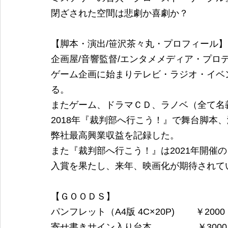
閉ざされた空間は悲劇か喜劇か？
【脚本・演出/笹沢茶々丸・プロフィール】
企画屋/音響監督/エンタメメディア・プロ
ゲーム企画に始まりテレビ・ラジオ・イベ
る。
またゲーム、ドラマＣＤ、ラノベ（全て名
2018年『裁判部へ行こう！』で舞台脚本、
弊社最高興業収益を記録した。
また『裁判部へ行こう！』は2021年開催の『
入賞を果たし、来年、映画化が期待されて
【ＧＯＯＤＳ】
パンフレット（A4版 4C×20P)　　 ￥2000
寄せ書きサイン入り台本　　　　　￥3000