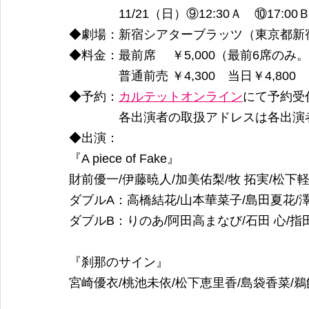
　　　　11/21（日）⑨12:30Ａ　⑩17:00
◆劇場：新宿シアターブラッツ（東京都新宿区新
◆料金：最前席　 ￥5,000（最前6席の
　　　　普通前売 ￥4,300　当日￥4,800
◆予約：
カルテットオンライン
にて予約受
　　　　各出演者の取扱アドレスは各出演
◆出演：
『A piece of Fake』
財前優一/伊藤暁人/加美佑梨/牧 拓実/松下
ダブルA：高橋結花/山本華菜子/島田夏花/
ダブルB：りのあ/阿田高まなび/石田 心/指
『刹那のサイン』
宮崎優衣/桃池未依/松下恵里香/島袋香菜/鵜