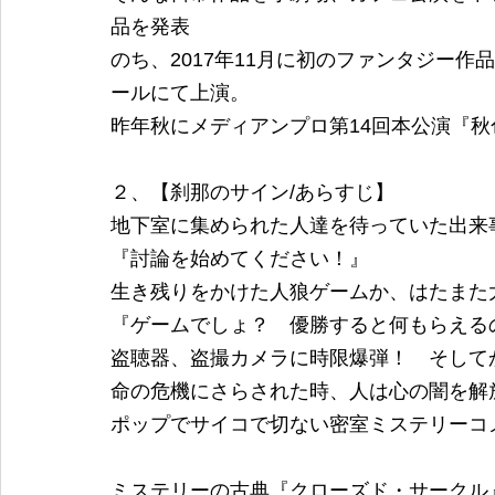
品を発表
のち、2017年11月に初のファンタジー
ールにて上演。
昨年秋にメディアンプロ第14回本公演『秋
２、【刹那のサイン/あらすじ】
地下室に集められた人達を待っていた出来
『討論を始めてください！』
生き残りをかけた人狼ゲームか、はたまた
『ゲームでしょ？　優勝すると何もらえる
盗聴器、盗撮カメラに時限爆弾！　そしてかわ
命の危機にさらされた時、人は心の闇を解
ポップでサイコで切ない密室ミステリーコ
ミステリーの古典『クローズド・サークル