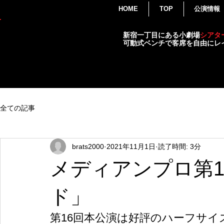
HOME
TOP
公演情報
THEATER
新宿一丁目にある小劇場
シアタ
BRATS
可動式ベンチで客席を自由にレ
演劇・各種イベント・小劇場
全ての記事
brats2000
2021年11月1日
読了時間: 3分
メディアンプロ第1
ド」
第16回本公演は好評のハーフサイ