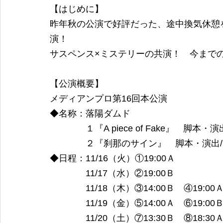
【はじめに】
昨年秋の公演で好評だった、途中換気休憩
演！
サスペンス×ミステリーの共演！　今まで
【公演概要】
メディアンプロ第16回本公演
◆名称：落陽ダムド
　　　　１『A piece of Fake』　脚本
　　　　２『刹那のサイン』　脚本・演出
◆日程：11/16（火）①19:00Ａ
　　　　11/17（水）②19:00Ｂ
　　　　11/18（木）③14:00Ｂ　④19:00
　　　　11/19（金）⑤14:00Ａ　⑥19:00
　　　　11/20（土）⑦13:30Ｂ　⑧18:30