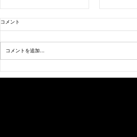
コメント
コメントを追加…
朗読劇 陰陽師Ⅱ
ポップスガ