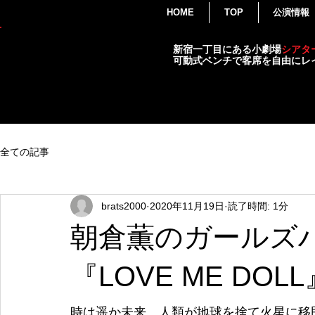
HOME
TOP
公演情報
THEATER
新宿一丁目にある小劇場
シアタ
BRATS
可動式ベンチで客席を自由にレ
演劇・各種イベント・小劇場
全ての記事
brats2000
2020年11月19日
読了時間: 1分
朝倉薫のガールズ
『LOVE ME DOLL
時は遥か未来、人類が地球を捨て火星に移