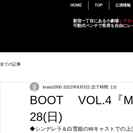
HOME
TOP
公演情報
THEATER
新宿一丁目にある小劇場
シアタ
BRATS
可動式ベンチで客席を自由にレ
演劇・各種イベント・小劇場
全ての記事
brats2000
2022年8月5日
読了時間: 1分
BOOT VOL.4『M-
28(日)
◆シンデレラ＆白雪姫のWキャストでの上