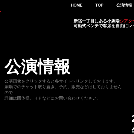
HOME
TOP
公演情報
THEATER
新宿一丁目にある小劇場
シアタ
BRATS
可動式ベンチで客席を自由にレ
演劇・各種イベント・小劇場
公演情報
公演画像をクリックすると各サイトへリンクしております。
劇場でのチケット取り置き、予約、販売などはしておりません
ので
詳細は団体様、ＨＰなどにお問い合わせください。